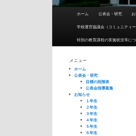
メ
ホーム
公表会・研究
お
イ
ン
学校運営協議会（コミュニティ
メ
ニ
特別の教育課程の実施状況等に
ュ
ー
メニュー
ホーム
公表会・研究
目標の段階表
公表会指導案集
お知らせ
１年生
２年生
３年生
４年生
５年生
６年生