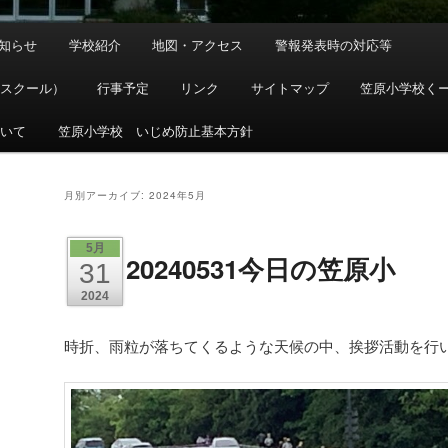
知らせ
学校紹介
地図・アクセス
警報発表時の対応等
ースクール）
行事予定
リンク
サイトマップ
笠原小学校く
ついて
笠原小学校 いじめ防止基本方針
月別アーカイブ:
2024年5月
5月
20240531今日の笠原小
31
2024
時折、雨粒が落ちてくるような天候の中、挨拶活動を行