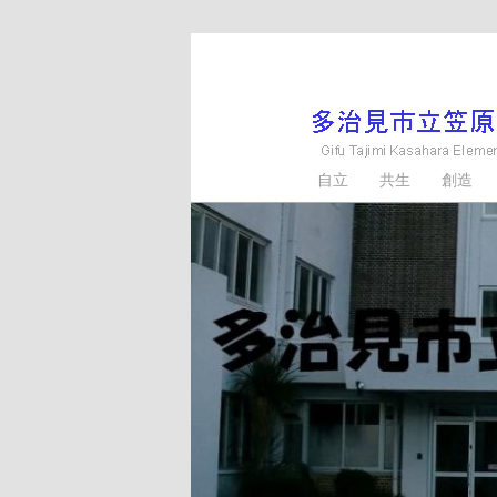
メ
サ
イ
ブ
ン
コ
コ
ン
ン
テ
多治見市立笠原小学
自立 共生 創造
テ
ン
ン
ツ
ツ
へ
へ
移
移
動
動