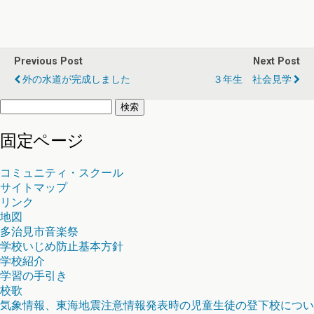
Previous Post
Next Post
外の水道が完成しました
３年生 社会見学
検
索:
固定ページ
コミュニティ・スクール
サイトマップ
リンク
地図
多治見市音楽祭
学校いじめ防止基本方針
学校紹介
学習の手引き
校歌
気象情報、東海地震注意情報発表時の児童生徒の登下校につい