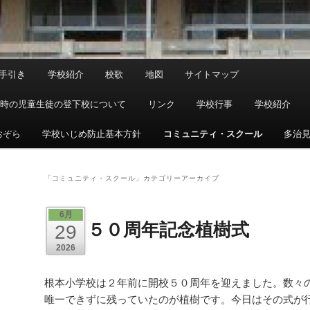
手引き
学校紹介
校歌
地図
サイトマップ
表時の児童生徒の登下校について
リンク
学校行事
学校紹介
おぞら
学校いじめ防止基本方針
コミュニティ・スクール
多治
「
コミュニティ・スクール
」カテゴリーアーカイブ
6月
５０周年記念植樹式
29
2026
根本小学校は２年前に開校５０周年を迎えました。数々
唯一できずに残っていたのが植樹です。今日はその式が