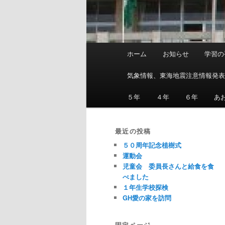
メ
ホーム
お知らせ
学習の
イ
ン
気象情報、東海地震注意情報発
メ
ニ
５年
４年
６年
あ
ュ
ー
最近の投稿
５０周年記念植樹式
運動会
児童会 委員長さんと給食を食
べました
１年生学校探検
GH愛の家を訪問
固定ページ