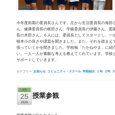
今年度前期の委員長さんです。左から生活委員長の海部
ん、健康委員長の梶田さん、学級委員長の伊藤さん、図
長の木田さん。６人には、委員長としてスタートし、一
根本小の良さや課題を聞きました。また、それを踏まえ
張っていくかを聞きました。学校報「たかねやま」に紹
い。一人一人が素敵な考えを教えてくれています。学校
サポートしていきます。
カテゴリー:
お知らせ
,
コミュニティ・スクール
,
学校紹介
,
１年
,
２年
,
３
4月
授業参観
25
2026
授業参観が行われました。