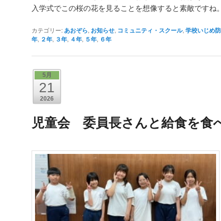
入学式でこの桜の花を見ることを想像すると素敵ですね
カテゴリー:
あおぞら
,
お知らせ
,
コミュニティ・スクール
,
学校いじめ防
年
,
２年
,
３年
,
４年
,
５年
,
６年
5月
21
2026
児童会 委員長さんと給食を食