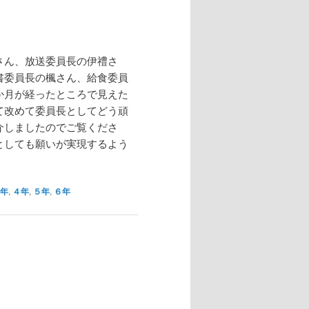
さん、放送委員長の伊禮さ
書委員長の楓さん、給食委員
か月が経ったところで見えた
て改めて委員長としてどう頑
介しましたのでご覧くださ
としても願いが実現するよう
年
,
４年
,
５年
,
６年