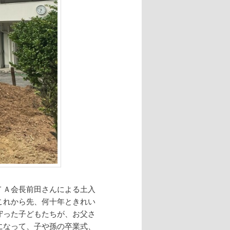
ＴＡ会長前田さんによる土入
これから先、何十年ときれい
守った子どもたちが、お父さ
になって、子や孫の卒業式、