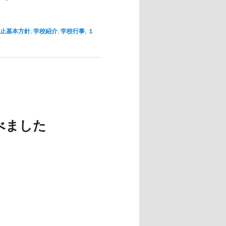
。
止基本方針
,
学校紹介
,
学校行事
,
１
べました