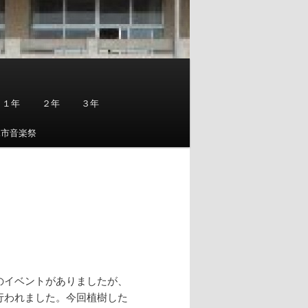
１年
２年
３年
見市音楽祭
のイベントがありましたが、
行われました。今回植樹した