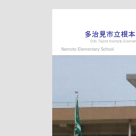
メ
サ
イ
ブ
ン
コ
コ
ン
ン
テ
多治見市立根本小学
Nemoto Elementary School
テ
ン
ン
ツ
ツ
へ
へ
移
移
動
動