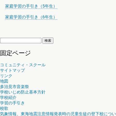
家庭学習の手引き（5年生）
家庭学習の手引き（6年生）
検
索:
固定ページ
コミュニティ・スクール
サイトマップ
リンク
地図
多治見市音楽祭
学校いじめ防止基本方針
学校紹介
学習の手引き
校歌
気象情報、東海地震注意情報発表時の児童生徒の登下校につい