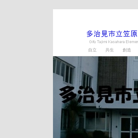
メ
イ
ン
コ
ン
多治見市立笠原小学
自立 共生 創造
テ
ン
ツ
へ
移
動