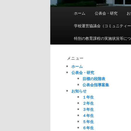
メ
ホーム
公表会・研究
お
イ
ン
学校運営協議会（コミュニティ
メ
ニ
特別の教育課程の実施状況等に
ュ
ー
メニュー
ホーム
公表会・研究
目標の段階表
公表会指導案集
お知らせ
１年生
２年生
３年生
４年生
５年生
６年生