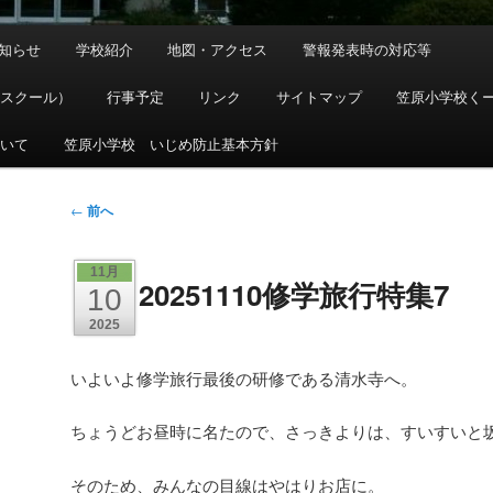
知らせ
学校紹介
地図・アクセス
警報発表時の対応等
ースクール）
行事予定
リンク
サイトマップ
笠原小学校く
ついて
笠原小学校 いじめ防止基本方針
投
←
前へ
稿
ナ
11月
20251110修学旅行特集7
ビ
10
ゲ
2025
ー
シ
いよいよ修学旅行最後の研修である清水寺へ。
ョ
ン
ちょうどお昼時に名たので、さっきよりは、すいすいと
そのため、みんなの目線はやはりお店に。