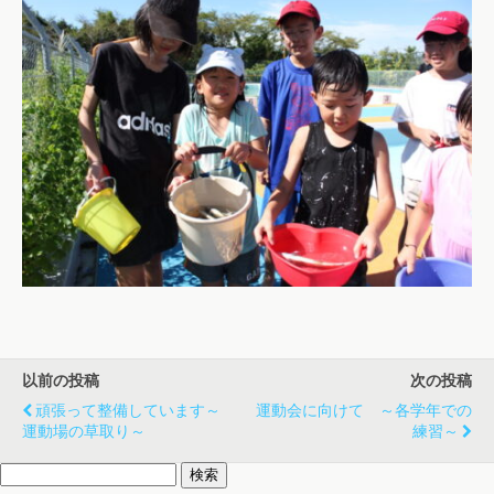
以前の投稿
次の投稿
頑張って整備しています～
運動会に向けて ～各学年での
運動場の草取り～
練習～
検