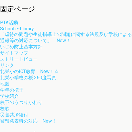
索:
固定ページ
PTA活動
School e-Library
「虐待の問題や生徒指導上の問題に関する法規及び学校による
通報等の対応について」 New！
いじめ防止基本方針
サイトマップ
ストリートビュー
リンク
北栄小のICT教育 New！☆
北栄小学校の桜 360度写真
地図
学年の様子
学校紹介
校下のうつりかわり
校歌
災害共済給付
警報発表時の対応 New！