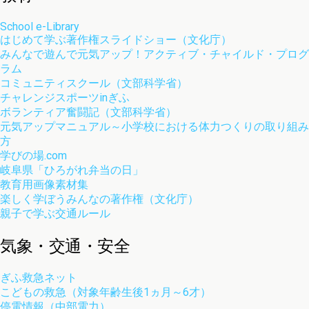
School e-Library
はじめて学ぶ著作権スライドショー（文化庁）
みんなで遊んで元気アップ！アクティブ・チャイルド・プログ
ラム
コミュニティスクール（文部科学省）
チャレンジスポーツinぎふ
ボランティア奮闘記（文部科学省）
元気アップマニュアル～小学校における体力つくりの取り組み
方
学びの場.com
岐阜県「ひろがれ弁当の日」
教育用画像素材集
楽しく学ぼうみんなの著作権（文化庁）
親子で学ぶ交通ルール
気象・交通・安全
ぎふ救急ネット
こどもの救急（対象年齢生後1ヵ月～6才）
停電情報（中部電力）