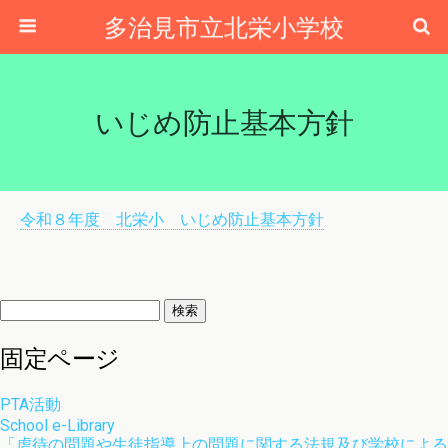
多治見市立北栄小学校
いじめ防止基本方針
令和８年度 北栄小 いじめ防止基本方針
検
索:
固定ページ
PTA活動
School e-Library
「虐待の問題や生徒指導上の問題に関する法規及び学校による