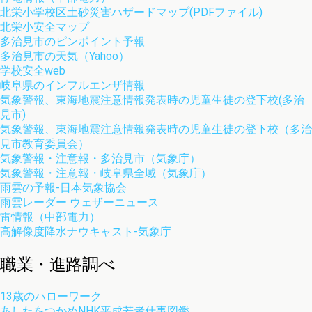
北栄小学校区土砂災害ハザードマップ(PDFファイル)
北栄小安全マップ
多治見市のピンポイント予報
多治見市の天気（Yahoo）
学校安全web
岐阜県のインフルエンザ情報
気象警報、東海地震注意情報発表時の児童生徒の登下校(多治
見市)
気象警報、東海地震注意情報発表時の児童生徒の登下校（多治
見市教育委員会）
気象警報・注意報・多治見市（気象庁）
気象警報・注意報・岐阜県全域（気象庁）
雨雲の予報-日本気象協会
雨雲レーダー ウェザーニュース
雷情報（中部電力）
高解像度降水ナウキャスト-気象庁
職業・進路調べ
13歳のハローワーク
あしたをつかめNHK平成若者仕事図鑑