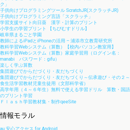
ク」
子供向けプログラミングツール ScratchJR(スクラッチJR)
子供向けプログラミング言語「スクラッチ」
学習支援サイト向日葵 漢字・計算のプリント
小学生の学習プリント 【ちびむすドリル】
岐阜県まるごと学園
教師によるiPadとiPhoneの活用 – 浦添市立教育研究所
教科学習Webシステム（算数）【校内パソコン教室用】
教科学習Webシステム（算数）家庭学習用（ログイン名：
manabi パスワード：gifu）
楽しく学ぶ算数
集団遊びでからだづくり・友だちづくり
集団遊びでからだづくり・友だちづくり～伝承遊び・その２～
食生活学習教材児童生徒用（文部科学省）
高学年用（４～６年生）無料で使える学習ドリル 算数・国語
のプリント学習
Ｆｌａｓｈ学習教材集・制作qeeSite
情報モラル
au 安心アクセス for Android