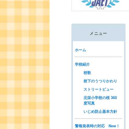
動
メニュー
ホーム
学校紹介
校歌
校下のうつりかわり
ストリートビュー
北栄小学校の桜 360
度写真
いじめ防止基本方針
警報発表時の対応 New！