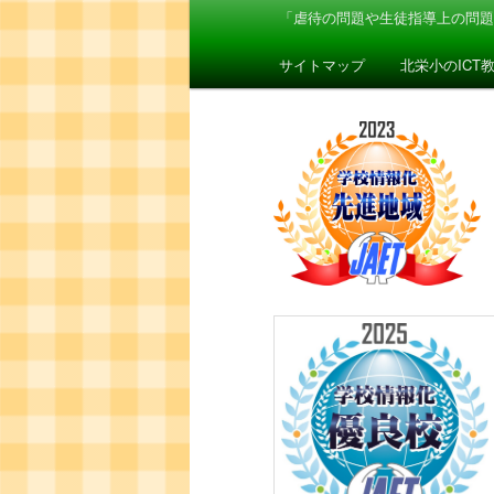
ン
「虐待の問題や生徒指導上の問題
イ
メ
ニ
サイトマップ
北栄小のICT
ン
ュ
ー
コ
ン
テ
ン
ツ
へ
移