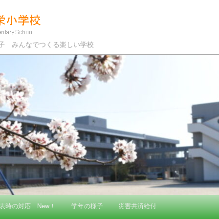
学校
な子 みんなでつくる楽しい学校
表時の対応 New！
学年の様子
災害共済給付