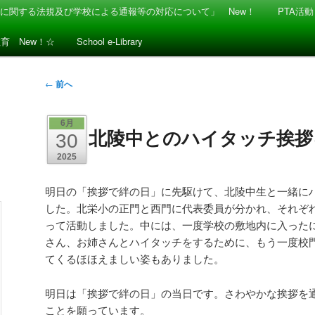
に関する法規及び学校による通報等の対応について」 New！
PTA活動
教育 New！☆
School e-Library
投
←
前へ
稿
ナ
6月
北陵中とのハイタッチ挨拶
ビ
30
ゲ
2025
ー
シ
明日の「挨拶で絆の日」に先駆けて、北陵中生と一緒に
ョ
した。北栄小の正門と西門に代表委員が分かれ、それぞ
ン
って活動しました。中には、一度学校の敷地内に入った
さん、お姉さんとハイタッチをするために、もう一度校
てくるほほえましい姿もありました。
明日は「挨拶で絆の日」の当日です。さわやかな挨拶を
ことを願っています。