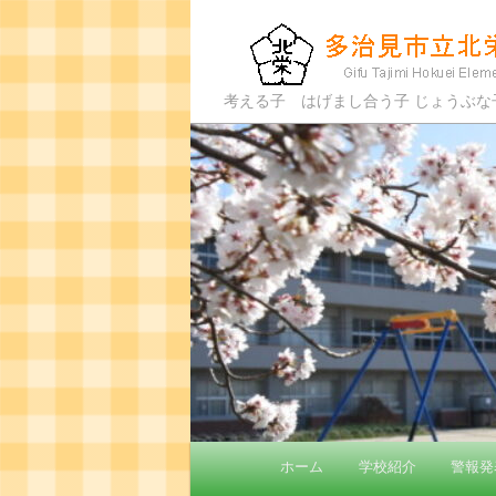
多治見市立北栄小
考える子 はげまし合う子 じょうぶ
メ
ホーム
学校紹介
警報発
メ
イ