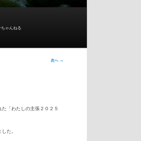
ーちゃんねる
次へ
→
れた「わたしの主張２０２５
ました。