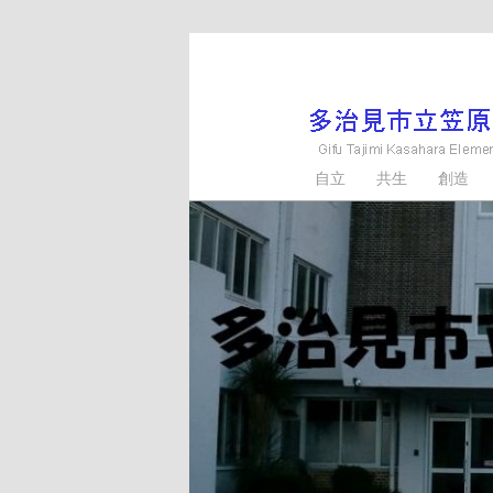
メ
イ
ン
コ
ン
多治見市立笠原小学
自立 共生 創造
テ
ン
ツ
へ
移
動