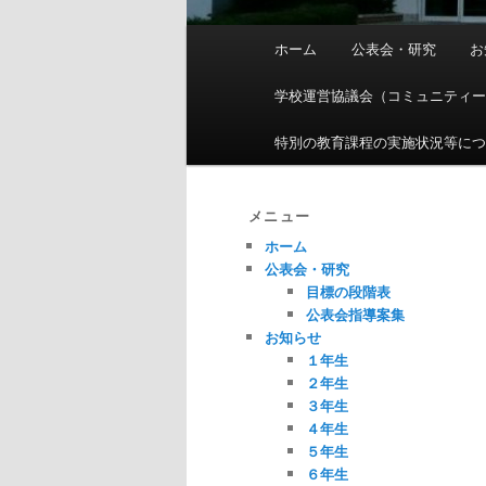
メ
ホーム
公表会・研究
お
イ
ン
学校運営協議会（コミュニティ
メ
ニ
特別の教育課程の実施状況等に
ュ
ー
メニュー
ホーム
公表会・研究
目標の段階表
公表会指導案集
お知らせ
１年生
２年生
３年生
４年生
５年生
６年生