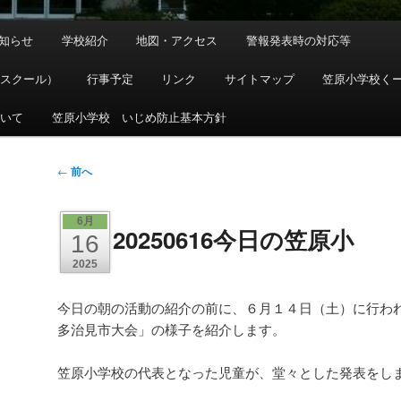
知らせ
学校紹介
地図・アクセス
警報発表時の対応等
ースクール）
行事予定
リンク
サイトマップ
笠原小学校く
ついて
笠原小学校 いじめ防止基本方針
投
←
前へ
稿
ナ
6月
20250616今日の笠原小
ビ
16
ゲ
2025
ー
シ
今日の朝の活動の紹介の前に、６月１４日（土）に行わ
ョ
多治見市大会」の様子を紹介します。
ン
笠原小学校の代表となった児童が、堂々とした発表をし