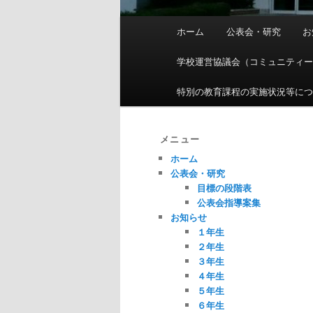
メ
ホーム
公表会・研究
お
イ
ン
学校運営協議会（コミュニティ
メ
ニ
特別の教育課程の実施状況等に
ュ
ー
メニュー
ホーム
公表会・研究
目標の段階表
公表会指導案集
お知らせ
１年生
２年生
３年生
４年生
５年生
６年生