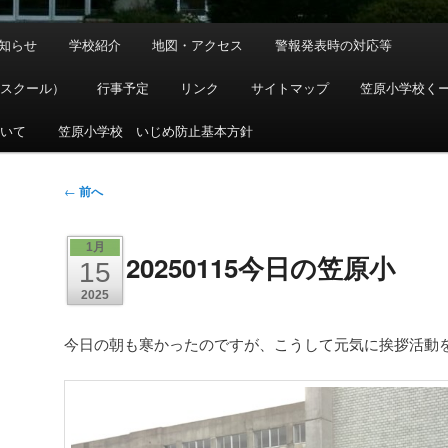
知らせ
学校紹介
地図・アクセス
警報発表時の対応等
ースクール）
行事予定
リンク
サイトマップ
笠原小学校く
ついて
笠原小学校 いじめ防止基本方針
投
←
前へ
稿
ナ
1月
20250115今日の笠原小
ビ
15
ゲ
2025
ー
シ
今日の朝も寒かったのですが、こうして元気に挨拶活動
ョ
ン