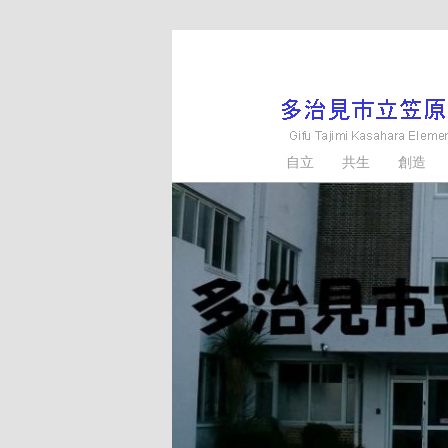
メ
イ
ン
コ
ン
多治見市立笠原小学
自立 共生 創造
テ
ン
ツ
へ
移
動