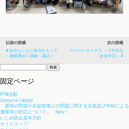
以前の投稿
次の投稿
自分らしさに自信をもって
スーパーオークワ ～３年生社
～聴覚障がい体験・講話～
会見学②～
検
索:
固定ページ
PTA活動
School e-Library
「虐待の問題や生徒指導上の問題に関する法規及び学校による
通報等の対応について」 New！
いじめ防止基本方針
サイトマップ