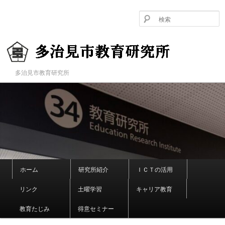
メ
イ
ン
コ
ン
テ
ン
多治見市教育研究所
多治見市教育研究所
ツ
へ
移
動
メ
ホーム
研究所紹介
ＩＣＴの活用
イ
ン
リンク
土曜学習
キャリア教育
メ
ニ
教育たじみ
得意セミナー
ュ