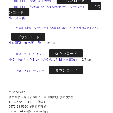
家庭［小６］『わたしの生活時間』
ダウ
家庭［小６］『いためてつくろう 朝食のおかず』ワークシート
ンロード
小６外国語
外国語［小６］ワークシート『名前や好きなこと たん生日を伝えよう』
ダウンロード
小6 国語「春の河 他」
5/7 up
ダウンロード
国語［小６］ワークシート
小６ 社会「わたしたちのくらしと日本国憲法」
5/7 up
ダウンロード
社会［小６］ワークシート
〒507-8787
岐阜県多治見市音羽町1丁目233番地（駅北庁舎）
TEL.0572-22-1111（代表）
0572-23-5920（研究所直通）
E-mail : k-ken@city.tajimi.lg.jp