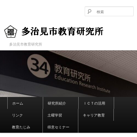
メ
イ
ン
コ
ン
テ
ン
多治見市教育研究所
多治見市教育研究所
ツ
へ
移
動
メ
ホーム
研究所紹介
ＩＣＴの活用
イ
ン
リンク
土曜学習
キャリア教育
メ
ニ
教育たじみ
得意セミナー
ュ