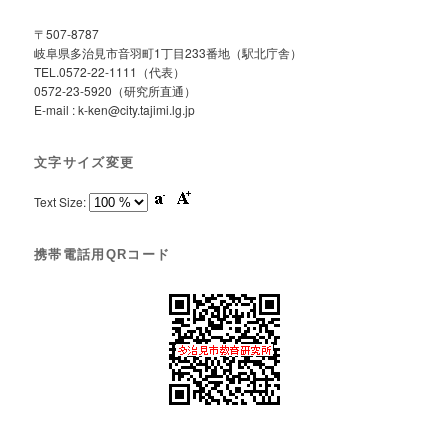
〒507-8787
岐阜県多治見市音羽町1丁目233番地（駅北庁舎）
TEL.0572-22-1111（代表）
0572-23-5920（研究所直通）
E-mail : k-ken@city.tajimi.lg.jp
文字サイズ変更
Text Size:
携帯電話用QRコード