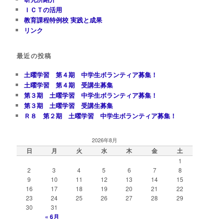
ＩＣＴの活用
教育課程特例校 実践と成果
リンク
最近の投稿
土曜学習 第４期 中学生ボランティア募集！
土曜学習 第４期 受講生募集
第３期 土曜学習 中学生ボランティア募集！
第３期 土曜学習 受講生募集
Ｒ８ 第２期 土曜学習 中学生ボランティア募集！
2026年8月
日
月
火
水
木
金
土
1
2
3
4
5
6
7
8
9
10
11
12
13
14
15
16
17
18
19
20
21
22
23
24
25
26
27
28
29
30
31
« 6月