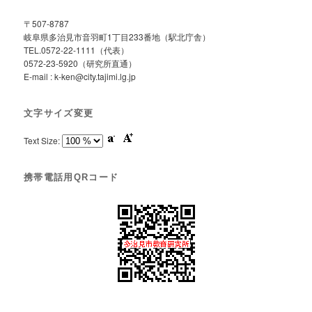
〒507-8787
岐阜県多治見市音羽町1丁目233番地（駅北庁舎）
TEL.0572-22-1111（代表）
0572-23-5920（研究所直通）
E-mail : k-ken@city.tajimi.lg.jp
文字サイズ変更
Text Size:
携帯電話用QRコード