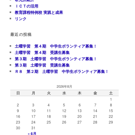
ＩＣＴの活用
教育課程特例校 実践と成果
リンク
最近の投稿
土曜学習 第４期 中学生ボランティア募集！
土曜学習 第４期 受講生募集
第３期 土曜学習 中学生ボランティア募集！
第３期 土曜学習 受講生募集
Ｒ８ 第２期 土曜学習 中学生ボランティア募集！
2026年8月
日
月
火
水
木
金
土
1
2
3
4
5
6
7
8
9
10
11
12
13
14
15
16
17
18
19
20
21
22
23
24
25
26
27
28
29
30
31
« 6月