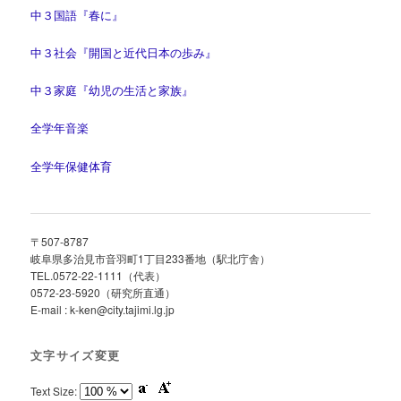
中３国語『春に』
中３社会『開国と近代日本の歩み』
中３家庭『幼児の生活と家族』
全学年音楽
全学年保健体育
〒507-8787
岐阜県多治見市音羽町1丁目233番地（駅北庁舎）
TEL.0572-22-1111（代表）
0572-23-5920（研究所直通）
E-mail : k-ken@city.tajimi.lg.jp
文字サイズ変更
Text Size: