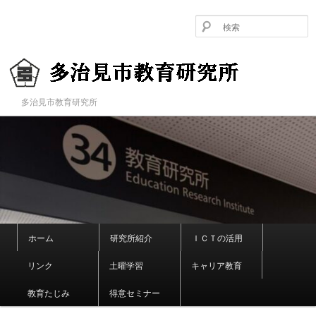
メ
イ
ン
コ
ン
テ
ン
多治見市教育研究所
多治見市教育研究所
ツ
へ
移
動
メ
ホーム
研究所紹介
ＩＣＴの活用
イ
ン
リンク
土曜学習
キャリア教育
メ
ニ
教育たじみ
得意セミナー
ュ