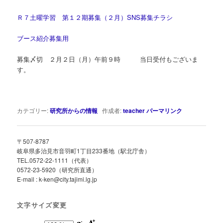
Ｒ７土曜学習 第１２期募集（２月）SNS募集チラシ
ブース紹介募集用
募集〆切 ２月２日（月）午前９時 当日受付もございま
す。
カテゴリー:
研究所からの情報
作成者:
teacher
パーマリンク
〒507-8787
岐阜県多治見市音羽町1丁目233番地（駅北庁舎）
TEL.0572-22-1111（代表）
0572-23-5920（研究所直通）
E-mail : k-ken@city.tajimi.lg.jp
文字サイズ変更