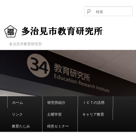
メ
イ
ン
コ
ン
テ
ン
多治見市教育研究所
多治見市教育研究所
ツ
へ
移
動
メ
ホーム
研究所紹介
ＩＣＴの活用
イ
ン
リンク
土曜学習
キャリア教育
メ
ニ
教育たじみ
得意セミナー
ュ