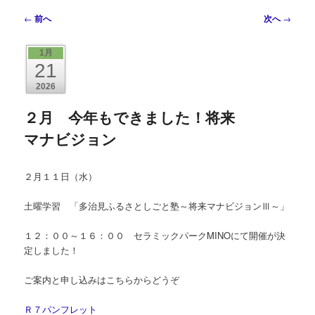
ー
投
←
前へ
次へ
→
稿
ナ
1月
ビ
21
ゲ
2026
ー
シ
２月 今年もできました！将来
ョ
マナビジョン
ン
２月１１日（水）
土曜学習 「多治見ふるさとしごと塾～将来マナビジョンⅢ～」
１２：００～１６：００ セラミックパークMINOにて開催が決
定しました！
ご案内と申し込みはこちらからどうぞ
Ｒ７パンフレット