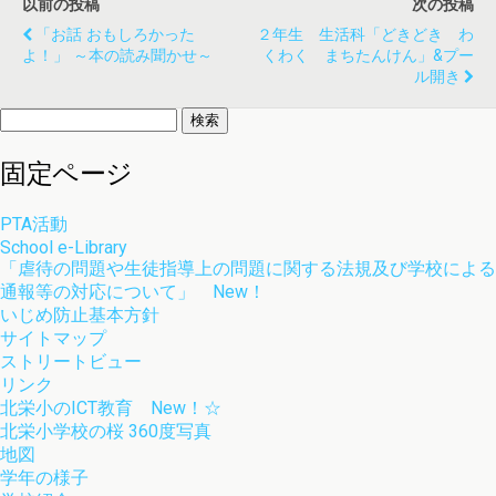
以前の投稿
次の投稿
「お話 おもしろかった
２年生 生活科「どきどき わ
よ！」 ～本の読み聞かせ～
くわく まちたんけん」&プー
ル開き
検
索:
固定ページ
PTA活動
School e-Library
「虐待の問題や生徒指導上の問題に関する法規及び学校による
通報等の対応について」 New！
いじめ防止基本方針
サイトマップ
ストリートビュー
リンク
北栄小のICT教育 New！☆
北栄小学校の桜 360度写真
地図
学年の様子