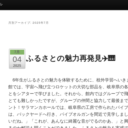
ル
月別アーカイブ:
2025年7月
投
稿
ナ
7月
ふるさとの魅力再発見✈️🎹
ビ
04
ゲ
2025
ー
シ
6年生がふるさとの魅力を体験するために、校外学習へいき
ョ
館では、宇宙へ飛び立つロケットの大切な部品を、岐阜県の
ン
とをシアターで学びました。それから、館内ではグループで
とても難しかったですが、グループの仲間と協力して最後ま
ント！サラマンカホールでは、岐阜県の工房で作られたパイ
は、バックヤードへ行き、パイプオルガンを間近で見学しま
いだね。」「これが、あんなに綺麗な音がでるのかあ、」と
るのか解説も聞くことができました。ふるさとの魅力を実感