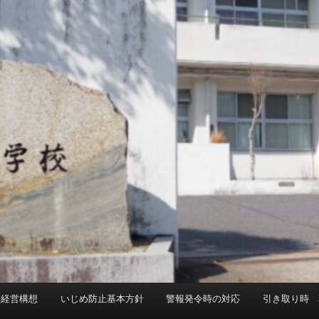
校経営構想
いじめ防止基本方針
警報発令時の対応
引き取り時 