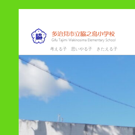
メ
サ
イ
ブ
ン
コ
コ
ン
ン
テ
多治見市立脇之島小学校
考える子 思いやる子 きたえる子
テ
ン
ン
ツ
ツ
へ
へ
移
移
動
動