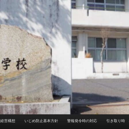
校経営構想
いじめ防止基本方針
警報発令時の対応
引き取り時 