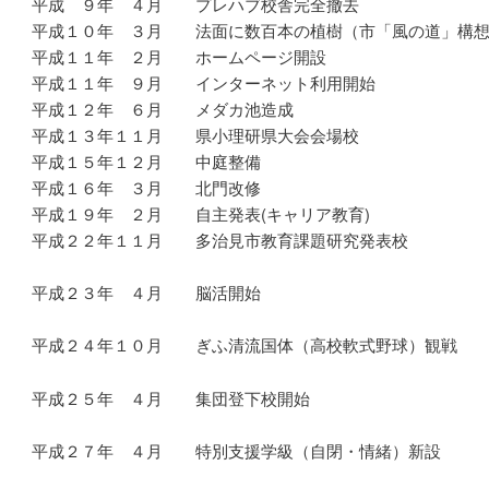
平成 ９年 ４月 プレハブ校舎完全撤去
平成１０年 ３月 法面に数百本の植樹（市「風の道」構
平成１１年 ２月 ホームページ開設
平成１１年 ９月 インターネット利用開始
平成１２年 ６月 メダカ池造成
平成１３年１１月 県小理研県大会会場校
平成１５年１２月 中庭整備
平成１６年 ３月 北門改修
平成１９年 ２月 自主発表(キャリア教育)
平成２２年１１月 多治見市教育課題研究発表校
平成２３年 ４月 脳活開始
平成２４年１０月 ぎふ清流国体（高校軟式野球）観戦
平成２５年 ４月 集団登下校開始
平成２７年 ４月 特別支援学級（自閉・情緒）新設