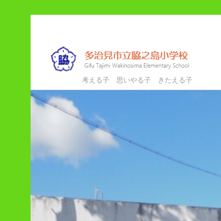
メ
イ
ン
コ
ン
多治見市立脇之島小学校
考える子 思いやる子 きたえる子
テ
ン
ツ
へ
移
動