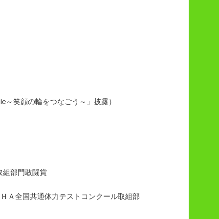
ile～笑顔の輪をつなごう～」披露）
取組部門敢闘賞
ＰＨＡ全国共通体力テストコンクール取組部