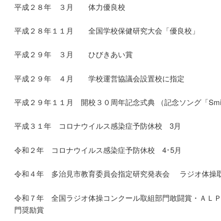
平成２８年 ３月 体力優良校
平成２８年１１月 全国学校保健研究大会「優良校」
平成２９年 ３月 ひびきあい賞
平成２９年 ４月 学校運営協議会設置校に指定
平成２９年１１月 開校３０周年記念式典
（記念ソング「Sm
平成３１年 コロナウイルス感染症予防休校 3月
令和２年 コロナウイルス感染症予防休校 4･5月
令和４年 多治見市教育委員会指定研究発表会 ラジオ体操
令和７年 全国ラジオ体操コンクール取組部門敢闘賞・ＡＬ
門奨励賞