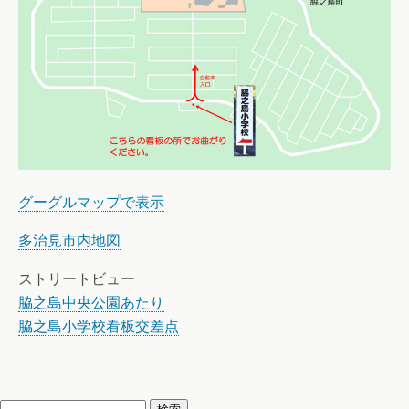
グーグルマップで表示
多治見市内地図
ストリートビュー
脇之島中央公園あたり
脇之島小学校看板交差点
検