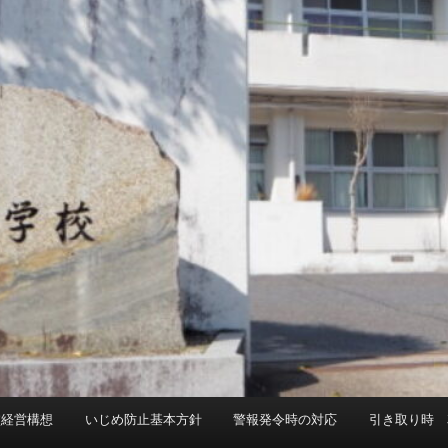
校経営構想
いじめ防止基本方針
警報発令時の対応
引き取り時 