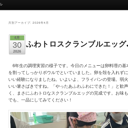
ル
月別アーカイブ:
2026年4月
4月
ふわトロスクランブルエッグ
30
2026
6年生の調理実習の様子です。今日のメニューは卵料理の基
を割ってしっかりボウルでといていました。卵を殻を入れず
いい経験になりましたね。いよいよ、フライパンの登場。弱
いい箸さばきですね。「やったあふわふわにできた！」と歓
く、まさにふわトロなスクランブルエッグの完成です。お味
でも、一品にしてみてください！