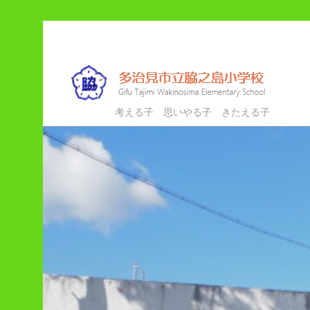
メ
サ
イ
ブ
ン
コ
コ
ン
ン
テ
多治見市立脇之島小学校
考える子 思いやる子 きたえる子
テ
ン
ン
ツ
ツ
へ
へ
移
移
動
動