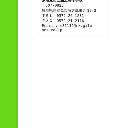
多治見市立脇之島小学校
〒507-0826

岐阜県多治見市脇之島町7-39-2

ＴＥＬ　0572-24-1281

ＦＡＸ　0572-21-2116

Email : c31112@mx.gifu-
net.ed.jp