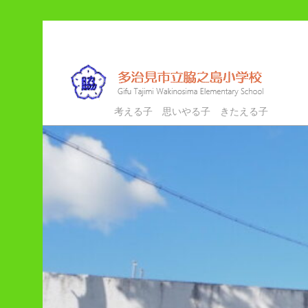
メ
サ
イ
ブ
ン
コ
コ
ン
ン
テ
多治見市立脇之島小学校
考える子 思いやる子 きたえる子
テ
ン
ン
ツ
ツ
へ
へ
移
移
動
動