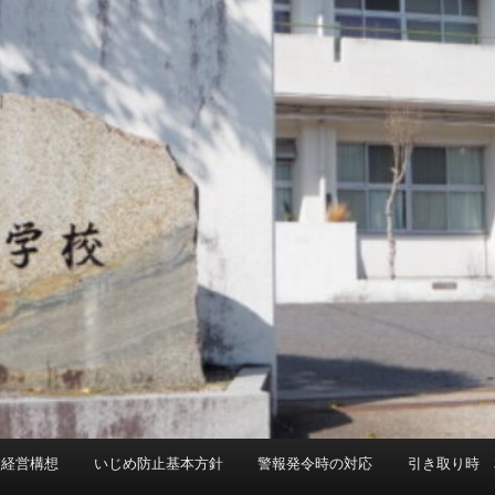
校経営構想
いじめ防止基本方針
警報発令時の対応
引き取り時 