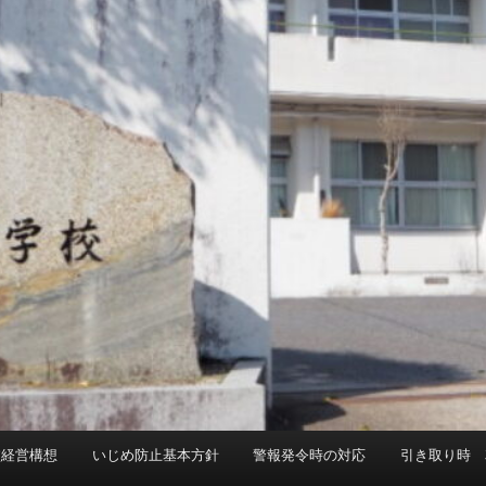
校経営構想
いじめ防止基本方針
警報発令時の対応
引き取り時 