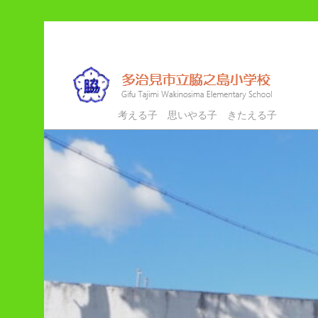
メ
イ
ン
コ
ン
多治見市立脇之島小学校
考える子 思いやる子 きたえる子
テ
ン
ツ
へ
移
動