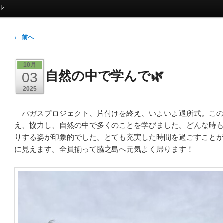
ル
投
←
前へ
稿
ナ
10月
自然の中で学んで🌿
ビ
03
ゲ
2025
ー
シ
バガスプロジェクト、片付けを終え、いよいよ退所式。この
ョ
え、協力し、自然の中で多くのことを学びました。どんな時
ン
りする姿が印象的でした。とても充実した時間を過ごすこと
に見えます。全員揃って脇之島へ元気よく帰ります！