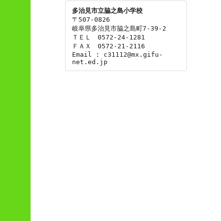
多治見市立脇之島小学校
〒507-0826

岐阜県多治見市脇之島町7-39-2

ＴＥＬ　0572-24-1281

ＦＡＸ　0572-21-2116

Email : c31112@mx.gifu-
net.ed.jp