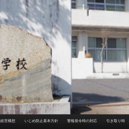
校経営構想
いじめ防止基本方針
警報発令時の対応
引き取り時 