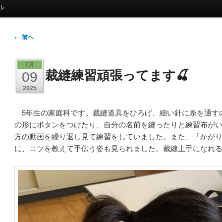
ル
投
←
前へ
稿
ナ
7月
裁縫練習頑張ってます🍒
ビ
09
ゲ
2025
ー
シ
5年生の家庭科です。裁縫道具をひろげ、細い針に糸を通す
ョ
の形にボタンをつけたり、自分の名前を縫ったりと練習布が
ン
方の動画を繰り返し見て練習をしていました。また、「かが
に、コツを教えて手伝う姿も見られました。裁縫上手になれ