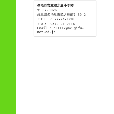
多治見市立脇之島小学校
〒507-0826

岐阜県多治見市脇之島町7-39-2

ＴＥＬ　0572-24-1281

ＦＡＸ　0572-21-2116

Email : c31112@mx.gifu-
net.ed.jp