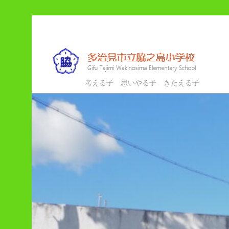
メ
イ
ン
コ
ン
多治見市立脇之島小学校
考える子 思いやる子 きたえる子
テ
ン
ツ
へ
移
動