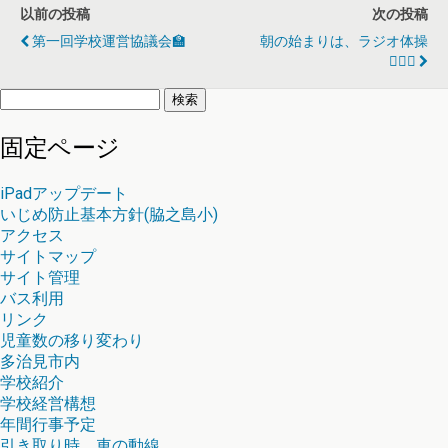
以前の投稿
次の投稿
第一回学校運営協議会🏫
朝の始まりは、ラジオ体操
🤸‍♀️✨
検
索:
固定ページ
iPadアップデート
いじめ防止基本方針(脇之島小)
アクセス
サイトマップ
サイト管理
バス利用
リンク
児童数の移り変わり
多治見市内
学校紹介
学校経営構想
年間行事予定
引き取り時 車の動線