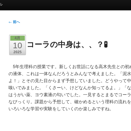
ル
投
←
前へ
稿
ナ
4月
コーラの中身は、、？🧪
ビ
10
ゲ
2025
ー
シ
5年生理科の授業です。新しくお世話になる高木先生との初
ョ
の液体、これは一体なんだろうとみんなで考えました。「泥
ン
よ！」とその見た目からまず予想していました。どうやって
嗅いでみました。「くさーい、けどなんか知ってるよ。」「
はうがい薬、
ヨウ素液の
匂いでした。一見するとまるでコー
なびっくり。
課題から予想して、確かめるという理科の
流れ
いろいろな学習や実験をしていくのか楽しみですね。