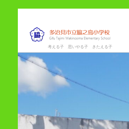
メ
イ
ン
コ
ン
多治見市立脇之島小学校
考える子 思いやる子 きたえる子
テ
ン
ツ
へ
移
動