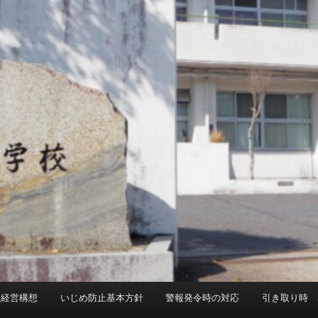
校経営構想
いじめ防止基本方針
警報発令時の対応
引き取り時 