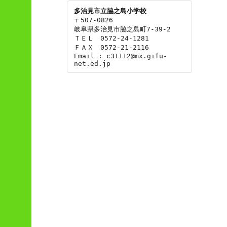
多治見市立脇之島小学校
〒507-0826

岐阜県多治見市脇之島町7-39-2

ＴＥＬ　0572-24-1281

ＦＡＸ　0572-21-2116

Email : c31112@mx.gifu-
net.ed.jp