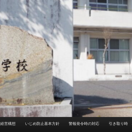
校経営構想
いじめ防止基本方針
警報発令時の対応
引き取り時 