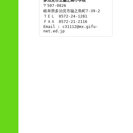
多治見市立脇之島小学校
〒507-0826

岐阜県多治見市脇之島町7-39-2

ＴＥＬ　0572-24-1281

ＦＡＸ　0572-21-2116

Email : c31112@mx.gifu-
net.ed.jp