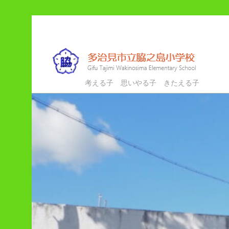
メ
サ
イ
ブ
ン
コ
コ
ン
ン
テ
多治見市立脇之島小学校
考える子 思いやる子 きたえる子
テ
ン
ン
ツ
ツ
へ
へ
移
移
動
動