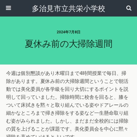
多治見市立共栄小学校
2024年7月8日
夏休み前の大掃除週間
今週は個別懇談があり木曜日まで4時間授業で毎日、掃
除があります。夏休み前の大掃除週間ということで朝活
動では美化委員が各学級を回り大切にするポイントを説
明して回っていました。掃除時間に校舎を回ると、膝を
ついて床拭きを黙々と取り組んでいる姿やドアレールの
細かなところまで掃き掃除をする姿など一生懸命取り組
む姿がみられました。しかし、まだまだ全校的には掃除
の質を上げることが課題です。美化委員会を中心に黙々
掃除を高めていけるとよいです。