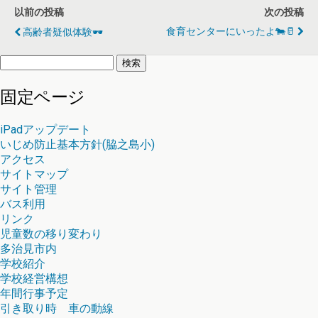
以前の投稿
次の投稿
食育センターにいったよ🐄🥛
高齢者疑似体験🕶️
検
索:
固定ページ
iPadアップデート
いじめ防止基本方針(脇之島小)
アクセス
サイトマップ
サイト管理
バス利用
リンク
児童数の移り変わり
多治見市内
学校紹介
学校経営構想
年間行事予定
引き取り時 車の動線