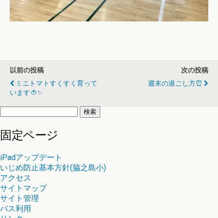
以前の投稿
次の投稿
ミニトマトすくすく育って
週末の過ごし方⏰
います🍅✨
検
索:
固定ページ
iPadアップデート
いじめ防止基本方針(脇之島小)
アクセス
サイトマップ
サイト管理
バス利用