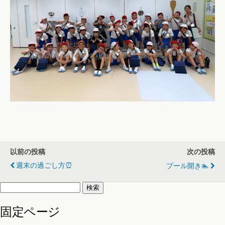
以前の投稿
次の投稿
週末の過ごし方⏰
プール開き🏊
検
索:
固定ページ