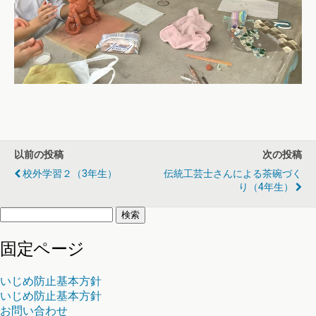
以前の投稿
次の投稿
校外学習２（3年生）
伝統工芸士さんによる茶碗づく
り（4年生）
検
索:
固定ページ
いじめ防止基本方針
いじめ防止基本方針
お問い合わせ