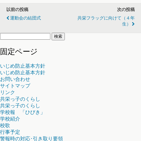
以前の投稿
次の投稿
運動会の結団式
共栄フラッグに向けて（４年
生）
検
索:
固定ページ
いじめ防止基本方針
いじめ防止基本方針
お問い合わせ
サイトマップ
リンク
共栄っ子のくらし
共栄っ子のくらし
学校報 「ひびき」
学校紹介
校歌
行事予定
警報時の対応･引き取り要領