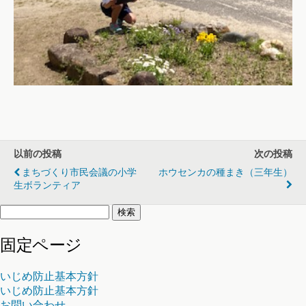
以前の投稿
次の投稿
まちづくり市民会議の小学
ホウセンカの種まき（三年生）
生ボランティア
検
索:
固定ページ
いじめ防止基本方針
いじめ防止基本方針
お問い合わせ