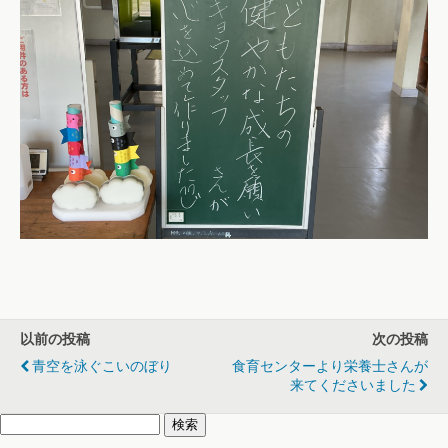
以前の投稿
次の投稿
青空を泳ぐこいのぼり
食育センターより栄養士さんが
来てくださいました
検
索: