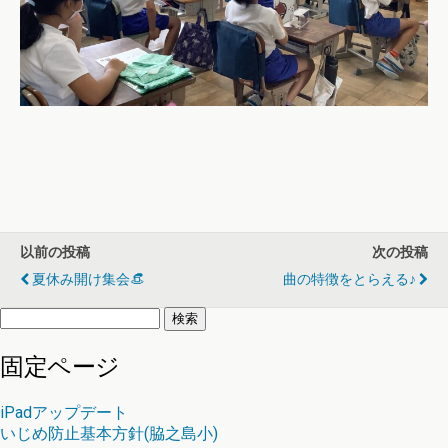
以前の投稿
次の投稿
夏休み開け集会👒
曲の特徴をとらえる♪
検
索:
固定ページ
iPadアップデート
いじめ防止基本方針(脇之島小)