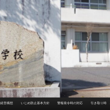
校経営構想
いじめ防止基本方針
警報発令時の対応
引き取り時 