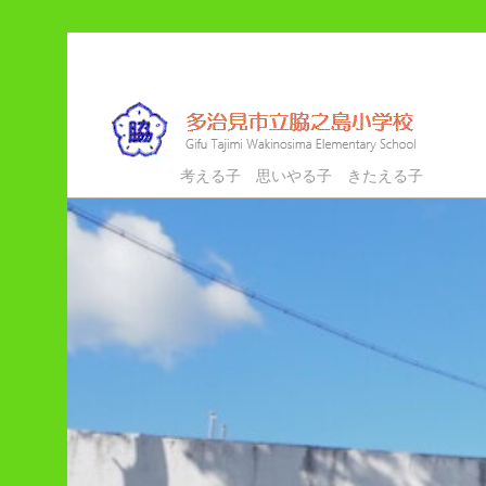
メ
サ
イ
ブ
ン
コ
コ
ン
ン
テ
多治見市立脇之島小学校
考える子 思いやる子 きたえる子
テ
ン
ン
ツ
ツ
へ
へ
移
移
動
動