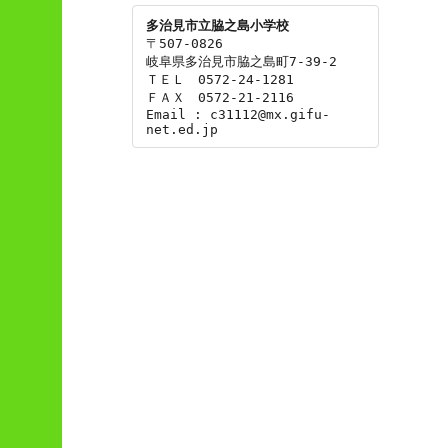
多治見市立脇之島小学校
〒507-0826

岐阜県多治見市脇之島町7-39-2

ＴＥＬ　0572-24-1281

ＦＡＸ　0572-21-2116

Email : c31112@mx.gifu-
net.ed.jp