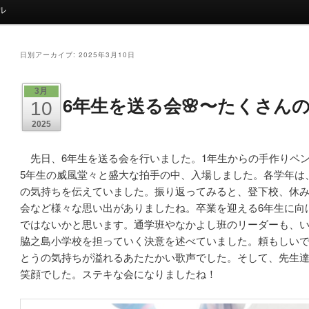
ル
日別アーカイブ:
2025年3月10日
3月
6年生を送る会🌸〜たくさん
10
2025
先日、6年生を送る会を行いました。1年生からの手作りペ
5年生の威風堂々と盛大な拍手の中、入場しました。各学年は
の気持ちを伝えていました。振り返ってみると、登下校、休
会など様々な思い出がありましたね。卒業を迎える6年生に向
ではないかと思います。通学班やなかよし班のリーダーも、い
脇之島小学校を担っていく決意を述べていました。頼もしい
とうの気持ちが溢れるあたたかい歌声でした。そして、先生
笑顔でした。ステキな会になりましたね！