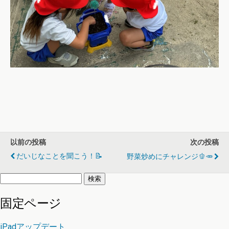
以前の投稿
次の投稿
だいじなことを聞こう！📝
野菜炒めにチャレンジ🫑🥕
検
索:
固定ページ
iPadアップデート