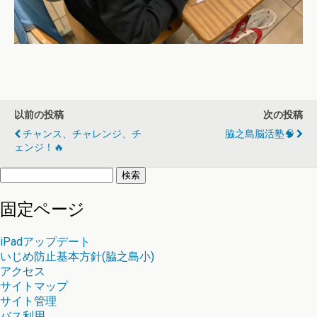
以前の投稿
次の投稿
チャンス、チャレンジ、チ
脇之島脳活塾🧠
ェンジ！🔥
検
索:
固定ページ
iPadアップデート
いじめ防止基本方針(脇之島小)
アクセス
サイトマップ
サイト管理
バス利用