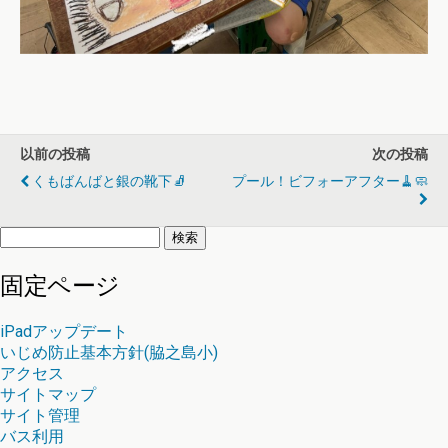
以前の投稿
次の投稿
くもばんばと銀の靴下🧦
プール！ビフォーアフター🧹🧼
検
索:
固定ページ
iPadアップデート
いじめ防止基本方針(脇之島小)
アクセス
サイトマップ
サイト管理
バス利用