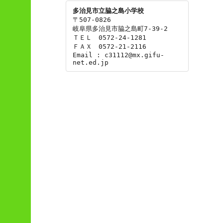
多治見市立脇之島小学校
〒507-0826

岐阜県多治見市脇之島町7-39-2

ＴＥＬ　0572-24-1281

ＦＡＸ　0572-21-2116

Email : c31112@mx.gifu-
net.ed.jp