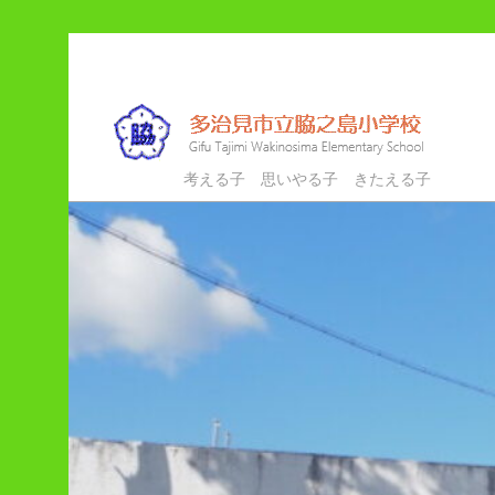
メ
イ
ン
コ
ン
多治見市立脇之島小学校
考える子 思いやる子 きたえる子
テ
ン
ツ
へ
移
動