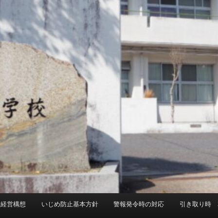
校経営構想
いじめ防止基本方針
警報発令時の対応
引き取り時 