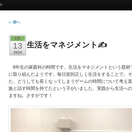
ル
投
←
前へ
稿
ナ
5月
生活をマネジメント✍️
ビ
13
ゲ
2024
ー
シ
6年生の家庭科の時間です。生活をマネジメントという題材
ョ
に取り組んだようです。毎日規則正しく生活をすることで、
ン
た、どうしても長くなってしまうゲームの時間について考え
族と話す時間を持てたという子がいました。実践から生活へ
ますね。さすがです！