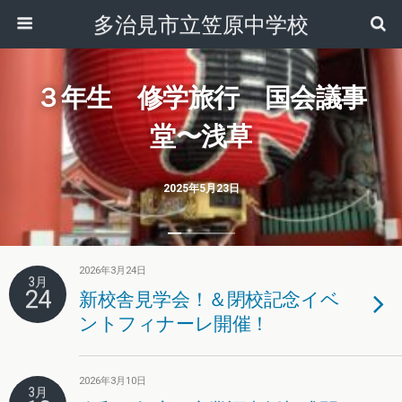
多治見市立笠原中学校
３年生 修学旅行 国会議事
堂〜浅草
2025年5月23日
2026年3月24日
3月
24
新校舎見学会！＆閉校記念イベ
ントフィナーレ開催！
2026年3月10日
3月