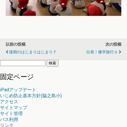
以前の投稿
次の投稿
後期のはじまりはじまり🚩
出発！修学旅行☺️
検
索:
固定ページ
iPadアップデート
いじめ防止基本方針(脇之島小)
アクセス
サイトマップ
サイト管理
バス利用
リンク