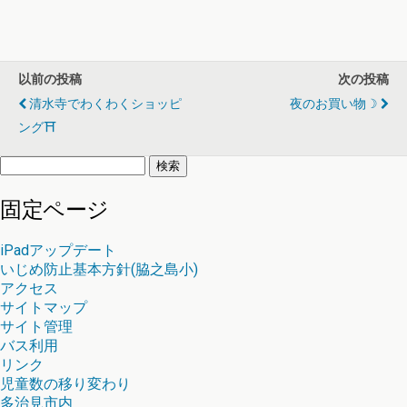
以前の投稿
次の投稿
清水寺でわくわくショッピ
夜のお買い物☽
ング⛩
検
索:
固定ページ
iPadアップデート
いじめ防止基本方針(脇之島小)
アクセス
サイトマップ
サイト管理
バス利用
リンク
児童数の移り変わり
多治見市内