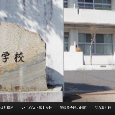
校経営構想
いじめ防止基本方針
警報発令時の対応
引き取り時 