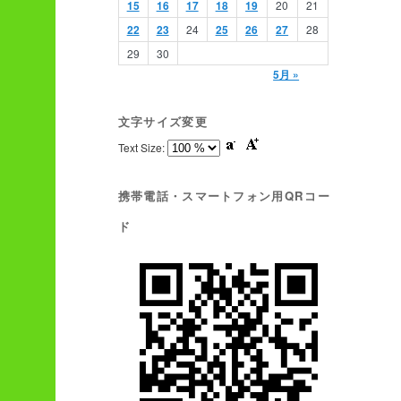
15
16
17
18
19
20
21
22
23
24
25
26
27
28
29
30
5月 »
文字サイズ変更
Text Size:
携帯電話・スマートフォン用QRコー
ド