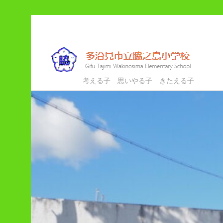
メ
サ
イ
ブ
ン
コ
コ
ン
ン
テ
多治見市立脇之島小学校
考える子 思いやる子 きたえる子
テ
ン
ン
ツ
ツ
へ
へ
移
移
動
動