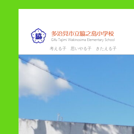
メ
イ
ン
コ
ン
多治見市立脇之島小学校
考える子 思いやる子 きたえる子
テ
ン
ツ
へ
移
動