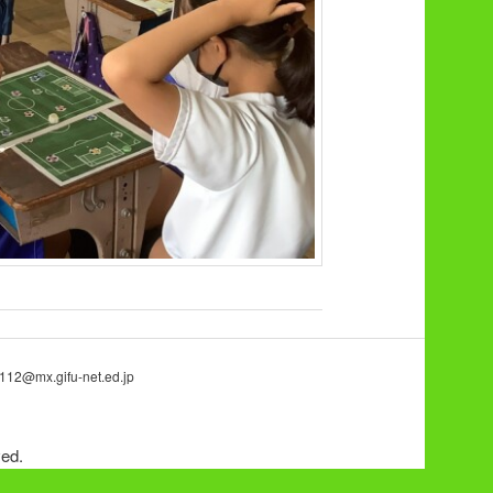
.gifu-net.ed.jp
ed.