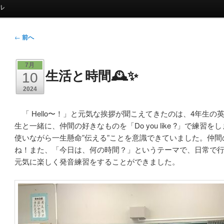
ル
投
←
前へ
稿
ナ
7月
生活と時間🕰️✨
ビ
10
ゲ
2024
ー
シ
「 Hello〜！」と元気な挨拶が聞こえてきたのは、4年生の
ョ
生と一緒に、仲間の好きなものを「Do you like ?」で練
ン
使いながら一生懸命”伝える”ことを意識できていました。仲
ね！また、「今日は、何の時間？」というテーマで、日常で
元気に楽しく発音練習をすることができました。