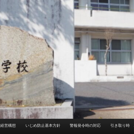
校経営構想
いじめ防止基本方針
警報発令時の対応
引き取り時 