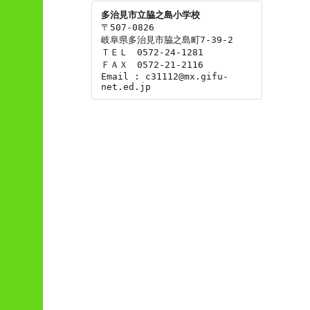
多治見市立脇之島小学校
〒507-0826

岐阜県多治見市脇之島町7-39-2

ＴＥＬ　0572-24-1281

ＦＡＸ　0572-21-2116

Email : c31112@mx.gifu-
net.ed.jp