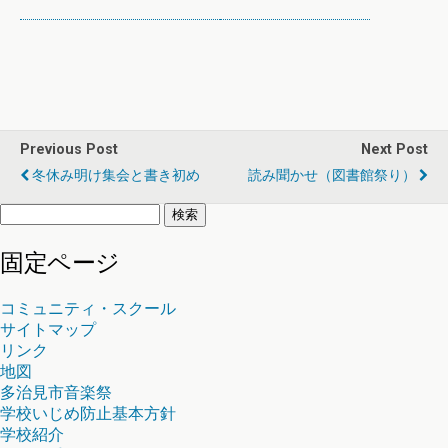
Previous Post
Next Post
冬休み明け集会と書き初め
読み聞かせ（図書館祭り）
検
索:
固定ページ
コミュニティ・スクール
サイトマップ
リンク
地図
多治見市音楽祭
学校いじめ防止基本方針
学校紹介