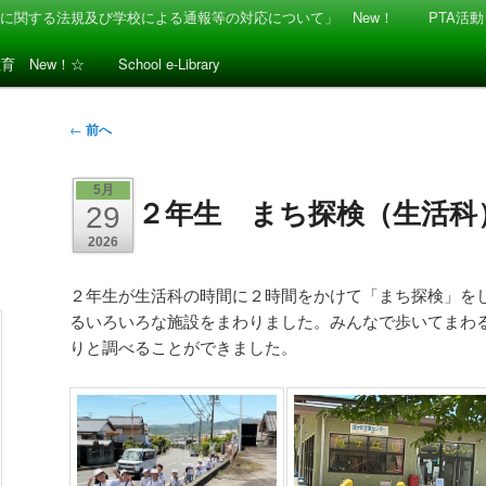
に関する法規及び学校による通報等の対応について」 New！
PTA活動
教育 New！☆
School e-Library
投
←
前へ
稿
ナ
5月
２年生 まち探検（生活科
ビ
29
ゲ
2026
ー
シ
２年生が生活科の時間に２時間をかけて「まち探検」を
ョ
るいろいろな施設をまわりました。みんなで歩いてまわ
ン
りと調べることができました。