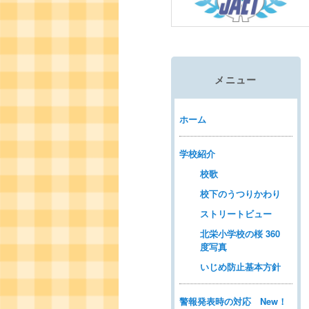
動
メニュー
ホーム
学校紹介
校歌
校下のうつりかわり
ストリートビュー
北栄小学校の桜 360
度写真
いじめ防止基本方針
警報発表時の対応 New！