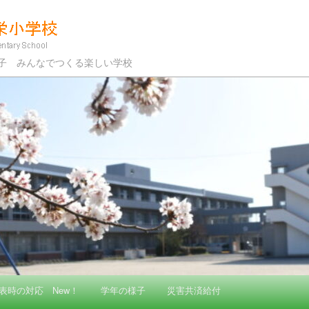
学校
な子 みんなでつくる楽しい学校
表時の対応 New！
学年の様子
災害共済給付