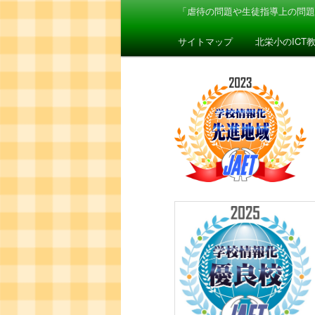
ン
「虐待の問題や生徒指導上の問題
イ
メ
ニ
サイトマップ
北栄小のICT
ン
ュ
ー
コ
ン
テ
ン
ツ
へ
移