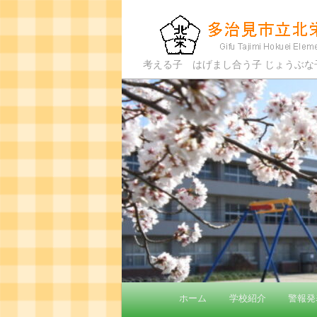
多治見市立北栄小
考える子 はげまし合う子 じょうぶ
メ
ホーム
学校紹介
警報発
メ
イ