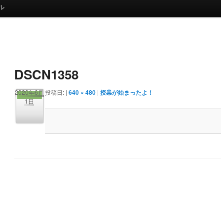
ル
画
像
ナ
DSCN1358
ビ
ゲ
2020年6月
投稿日:
|
640 × 480
|
授業が始まったよ！
ー
1日
シ
ョ
ン