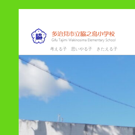
メ
イ
ン
コ
ン
多治見市立脇之島小学校
考える子 思いやる子 きたえる子
テ
ン
ツ
へ
移
動