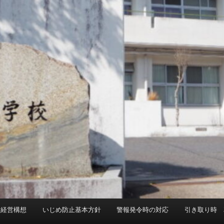
校経営構想
いじめ防止基本方針
警報発令時の対応
引き取り時 