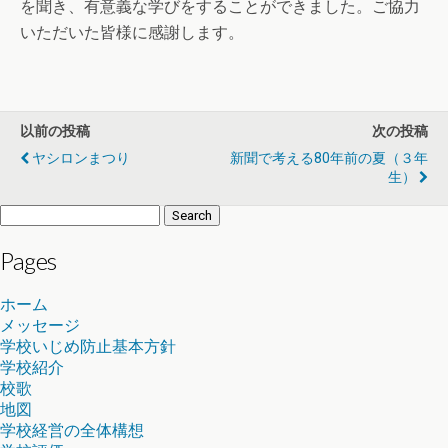
を聞き、有意義な学びをすることができました。ご協力
いただいた皆様に感謝します。
以前の投稿
次の投稿
ヤシロンまつり
新聞で考える80年前の夏（３年
生）
Search
for:
Pages
ホーム
メッセージ
学校いじめ防止基本方針
学校紹介
校歌
地図
学校経営の全体構想